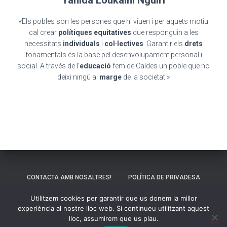
Yahida Loukaini Nguiri
«Els pobles son les persones que hi viuen i per aquets motiu
cal crear
polítiques equitatives
que responguin a les
necessitats
individuals
i
col·lectives
. Garantir els
drets
fonamentals és la base pel desenvolupament personal i
social. A través de l’
educació
fem de Caldes un poble que no
deixi ningú al
marge
de la societat.»
CONTACTA AMB NOSALTRES!
POLÍTICA DE PRIVADESA
Utilitzem cookies per garantir que us donem la millor
ESTATUTS
experiència al nostre lloc web. Si continueu utilitzant aquest
lloc, assumirem que us plau.
Hestia | Desenvolupat per
ThemeIsle