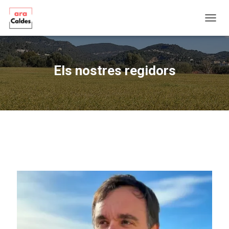
C
A
N
V
I
Els nostres regidors
A
L
A
N
A
V
E
G
A
C
I
Ó