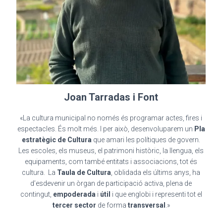
Joan Tarradas i Font
«La cultura municipal no només és programar actes, fires i
espectacles. És molt més. I per això, desenvoluparem un
Pla
estratègic de Cultura
que amari les polítiques de govern.
Les escoles, els museus, el patrimoni històric, la llengua, els
equipaments, com també entitats i associacions, tot és
cultura. La
Taula de Cultura
, oblidada els últims anys, ha
d’esdevenir un òrgan de participació activa, plena de
contingut,
empoderada
i
útil
i que englobi i representi tot el
tercer sector
de forma
transversal
.»